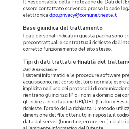
Il Responsabile della Protezione dei Dati dell’En
essere contattato scrivendo presso la sede lega
elettronica
dpo.privacy@comune.trieste.it
Base giuridica del trattamento
I dati personali indicati in questa pagina sono t
precontrattuali e contrattuali richieste dall’in
corretto funzionamento del sito stesso.
Tipi di dati trattati e finalità del tratta
Dati di navigazione
I sistemi informatici e le procedure software p
acquisiscono, nel corso del loro normale esercizi
implicita nell’uso dei protocolli di comunicazione
rientrano gli indirizzi IP o i nomi a dominio dei co
gli indirizzi in notazione URI/URL (Uniform Resou
richieste, l’orario della richiesta, il metodo utili
dimensione del file ottenuto in risposta, il codi
data dal server (buon fine, errore, ecc.) ed altri
all’ambiente informatico dell’utente.