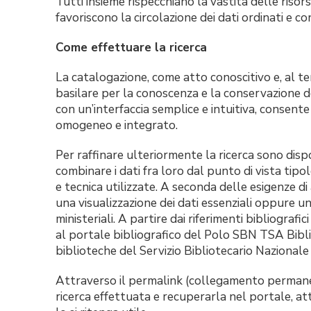
Tutti insieme rispecchiano la vastità delle risor
favoriscono la circolazione dei dati ordinati e c
Come effettuare la ricerca
La catalogazione, come atto conoscitivo e, al t
basilare per la conoscenza e la conservazione del
con un’interfaccia semplice e intuitiva, consente 
omogeneo e integrato.
Per raffinare ulteriormente la ricerca sono disp
combinare i dati fra loro dal punto di vista tipol
e tecnica utilizzate. A seconda delle esigenze d
una visualizzazione dei dati essenziali oppure un
ministeriali. A partire dai riferimenti bibliografi
al portale bibliografico del Polo SBN TSA Bibli
biblioteche del Servizio Bibliotecario Nazionale 
Attraverso il permalink (collegamento permane
ricerca effettuata e recuperarla nel portale, at